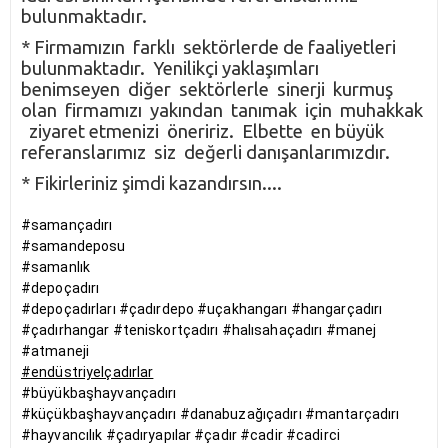
bulunmaktadır.
* Firmamızın farklı sektörlerde de faaliyetleri
bulunmaktadır. Yenilikçi yaklaşımları
benimseyen diğer sektörlerle sinerji kurmuş
olan firmamızı yakından tanımak için muhakkak
ziyaret etmenizi öneririz. Elbette en büyük
referanslarımız siz değerli danışanlarımızdır.
* Fikirleriniz şimdi kazandırsın....
#samançadırı
#samandeposu
#samanlık
#depoçadırı
#depoçadırları #çadırdepo #uçakhangarı #hangarçadırı
#çadırhangar #teniskortçadırı #halısahaçadırı #manej
#atmaneji
#endüstriyelçadırlar
#büyükbaşhayvançadırı
#küçükbaşhayvançadırı #danabuzağıçadırı #mantarçadırı
#hayvancılık #çadıryapılar #çadır #cadir #cadirci