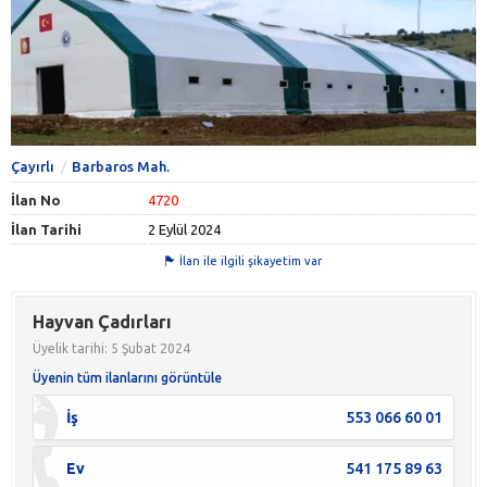
Çayırlı
Barbaros Mah.
İlan No
4720
İlan Tarihi
2 Eylül 2024
İlan ile ilgili şikayetim var
Hayvan Çadırları
Üyelik tarihi: 5 Şubat 2024
Üyenin tüm ilanlarını görüntüle
İş
553 066 60 01
Ev
541 175 89 63