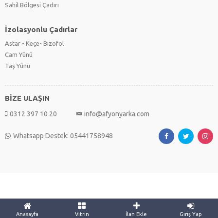
Sahil Bölgesi Çadırı
İzolasyonlu Çadırlar
Astar - Keçe- Bizofol
Cam Yünü
Taş Yünü
BİZE ULAŞIN
0312 397 10 20
info@afyonyarka.com
Whatsapp Destek: 05441758948
Anasayfa
Vitrin
İlan Ekle
Giriş Yap