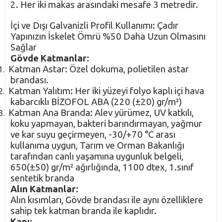
2. Her iki makas arasındaki mesafe 3 metredir.
İçi ve Dışı Galvanizli Profil Kullanımı: Çadır
Yapınızın İskelet Ömrü %50 Daha Uzun Olmasını
Sağlar
Gövde Katmanlar:
Katman Astar: Özel dokuma, polietilen astar
1.
brandası.
Katman Yalıtım: Her iki yüzeyi folyo kaplı içi hava
2.
kabarcıklı BİZOFOL ABA (220 (±20) gr/m²)
Katman Ana Branda: Alev yürümez, UV katkılı,
3.
koku yapmayan, bakteri barındırmayan, yağmur
ve kar suyu geçirmeyen, -30/+70 °C arası
kullanıma uygun, Tarım ve Orman Bakanlığı
tarafından canlı yaşamına uygunluk belgeli,
650(±50) gr/m² ağırlığında, 1100 dtex, 1.sınıf
sentetik branda
Alın Katmanlar:
Alın kısımları, Gövde brandası ile aynı özelliklere
sahip tek katman branda ile kaplıdır.
Kapı: