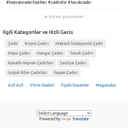
#hayvancadırıfiyatları #cadırahır
#tavukcadırı
494 kez görüntülendi.
Ilgili Kategoriler ve Hizli Gecis
Çadır
Koyun Çadırı
Makaslı İzalasyonlu Çadır
Depo Çadırı
Hangar Çadırı
Tavuk Çadırı
Kanatlı Hayvan Çadırları
Şantiye Çadırı
Soğuk İklim Çadırları
Yaşam Çadırı
Acil Acil
Vitrin Ilanlari
Fiyati Dusenler
Magazalar
Powered by
Translate