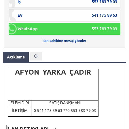
İş
553 783 79 03
Ev
541 175 89 63
WhatsApp
553 783 79 03
İlan sahibine mesaj gönder
Açıklama
AFYON YARKA ÇADIR
ELEM DİRİ
SATIŞ DANIŞMANI
İLETİŞİM
0 541 175 89 63 **0 553 783 79 03
.