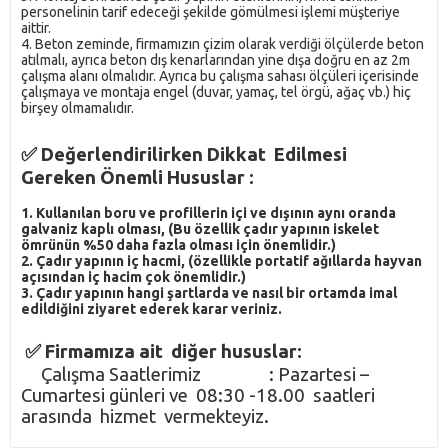
personelinin tarif edeceği şekilde gömülmesi işlemi müşteriye
aittir.
4. Beton zeminde, firmamızın çizim olarak verdiği ölçülerde beton
atılmalı, ayrıca beton dış kenarlarından yine dışa doğru en az 2m
çalışma alanı olmalıdır. Ayrıca bu çalışma sahası ölçüleri içerisinde
çalışmaya ve montaja engel (duvar, yamaç, tel örgü, ağaç vb.) hiç
birşey olmamalıdır.
✅ Değerlendirilirken Dikkat Edilmesi
Gereken Önemli Hususlar :
1. Kullanılan boru ve profillerin içi ve dışının aynı oranda
galvaniz kaplı olması, (Bu özellik çadır yapının iskelet
ömrünün %50 daha fazla olması için önemlidir.)
2. Çadır yapının iç hacmi, (özellikle portatif ağıllarda hayvan
açısından iç hacim çok önemlidir.)
3. Çadır yapının hangi şartlarda ve nasıl bir ortamda imal
edildiğini ziyaret ederek karar veriniz.
✅ Firmamıza ait diğer hususlar:
Çalışma Saatlerimiz : Pazartesi –
Cumartesi günleri ve 08:30 -18.00 saatleri
arasında hizmet vermekteyiz.