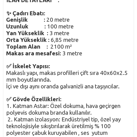
İLAN DETAYLARI :
✨ Çadırı Ebatı:
Genişlik :
20 metre
·
Uzunluk :
100 metre
·
Yan Yükseklik :
3 metre
·
Orta Yükseklik :
6,85 metre
·
Toplam Alan :
2100 m²
·
Makas ara mesafesi:
3 metre
·
✅ İskelet Yapısı:
Makaslı yapı, makas profilleri çift sıra 40x60x2.5
·
mm boyutlarında.
İçi ve dışı aynı oranda galvanizli ana taşıyıcılar.
·
✅ Gövde Özellikleri:
1. Katman Astar: Özel dokuma, hava geçirgen
polyevis dokuma branda kullanılır.
2. Katman izolasyon: Endüstriyel tip, özel yay
teknolojisiyle sıkıştırılarak üretilmiş % 100
polyester çabuk kuruyabilen , ses yutum