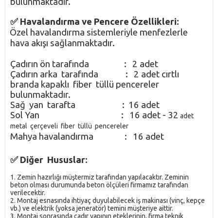
bulunmaktadır.
✅ Havalandırma ve Pencere Özellikleri:
Özel havalandırma sistemleriyle menfezlerle
·
hava akışı sağlanmaktadır.
Çadırın ön tarafında : 2 adet
Çadırın arka tarafında : 2 adet cırtlı
branda kapaklı fiber tüllü pencereler
bulunmaktadır.
Sağ yan tarafta : 16 adet
Sol Yan : 16 adet - 32
adet
metal çerçeveli fiber tüllü pencereler
Mahya havalandırma : 16 adet
✅ Diğer Hususlar:
1. Zemin hazırlığı müştermiz tarafından yapılacaktır. Zeminin
beton olması durumunda beton ölçüleri firmamız tarafından
verilecektir.
2. Montaj esnasında ihtiyaç duyulabilecek iş makinası (vinç, kepçe
vb.) ve elektrik (yoksa jeneratör) temini müşteriye aittir.
3. Montaj sonrasında çadır yapının eteklerinin, firma teknik