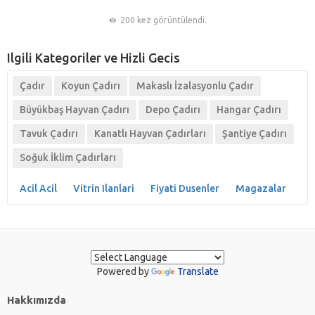
200 kez görüntülendi.
Ilgili Kategoriler ve Hizli Gecis
Çadır
Koyun Çadırı
Makaslı İzalasyonlu Çadır
Büyükbaş Hayvan Çadırı
Depo Çadırı
Hangar Çadırı
Tavuk Çadırı
Kanatlı Hayvan Çadırları
Şantiye Çadırı
Soğuk İklim Çadırları
Acil Acil
Vitrin Ilanlari
Fiyati Dusenler
Magazalar
Powered by
Translate
Hakkımızda