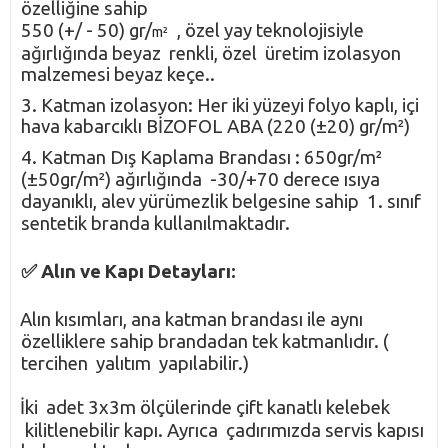
özelliğine sahip
550 (+/ - 50) gr/
, özel yay teknolojisiyle
m²
ağırlığında beyaz renkli, özel üretim izolasyon
malzemesi beyaz keçe..
3. Katman izolasyon: Her iki yüzeyi folyo kaplı, içi
hava kabarcıklı BİZOFOL ABA (220 (±20) gr/m²)
4. Katman Dış Kaplama Brandası : 650gr/m²
(±50gr/m²) ağırlığında -30/+70 derece ısıya
dayanıklı, alev yürümezlik belgesine sahip 1. sınıf
sentetik branda kullanılmaktadır.
✅ Alın ve Kapı Detayları:
Alın kısımları, ana katman brandası ile aynı
·
özelliklere sahip brandadan tek katmanlıdır. (
tercihen yalıtım yapılabilir.)
·
İki adet 3x3m ölçülerinde çift kanatlı kelebek
·
kilitlenebilir kapı. Ayrıca çadırımızda servis kapısı