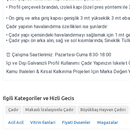
• Profil çerçeveli brandalı, izoleli kapı (özel pres yöntemi ile
• Ön giriş ve arka giriş kapısı genişlik 3 mt yükseklik 3 mt ebat
Çadır yapının havalandırma özellikleri ise şunlardır:
• Çadır yapı içerisindeki havalandırmayı sağlamak için 1 mt g
• Çadır yapı ön arka alın, sağ ve sol kısımlarında; Sineklik Tül
⏰ Çalışma Saatlerimiz: Pazartesi-Cuma 8:30-18:00
İçi ve Dışı Galvanizli Profil Kullanımı: Çadır Yapınızın İske
Kamu İhaleleri & Kırsal Kalkınma Projeleri İçin Marka Değeri Y
Ilgili Kategoriler ve Hizli Gecis
Çadır
Makaslı İzalasyonlu Çadır
Büyükbaş Hayvan Çadırı
Acil Acil
Vitrin Ilanlari
Fiyati Dusenler
Magazalar