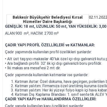
Balıkesir Büyükşehir Belediyesi Kırsal
02.11.202
Hizmetler Daire Başkanlığı
GENİŞLİK: 18 mt, UZUNLUK: 50 mt, YAN YÜKSEKLİK: 3,00
ALAN:900 m², HACİM: 2700 m³
ÇADIR YAPI PROFİL ÖZELLİKLERİ ve KATMANLAR:
Çadır yapımında kullanılan profil özellikleri şunlardır:
• Alt üst taşıyıcı makaslar 40'luk özel içi-dışı galvanizli kutu 
• Ara bağlandı profili 32' lik içi dışı galvanizli boru profildir.
• İki makas ara mesafesi 2 mt dir.
Çadır yapımında kullanılan katmanlar ise şunlardır:
Katman Astar: Özel dokuma, hava geçirgen, polietilen 
Katman yalıtım: Firmamıza özel üretilmiş kuruma özelli
Katman yalıtım: Her iki yüzeyi folyo kaplı içi hava ka
Katman Dış Kaplama Brandası: 1. sınıf sentetik ALEV Y
ÇADIR YAPI KAPI ve HAVALANDIRMA ÖZELLİKLERİ:
Çadır yapıda kullanılan kapı özellikleri şunlardır: