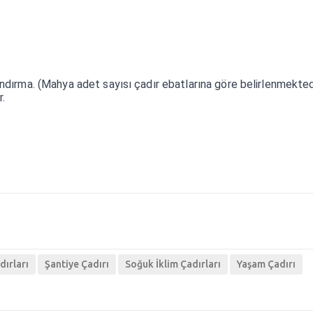
ndırma. (Mahya adet sayısı çadır ebatlarına göre belirlenmektedi
r.
dırları
Şantiye Çadırı
Soğuk İklim Çadırları
Yaşam Çadırı