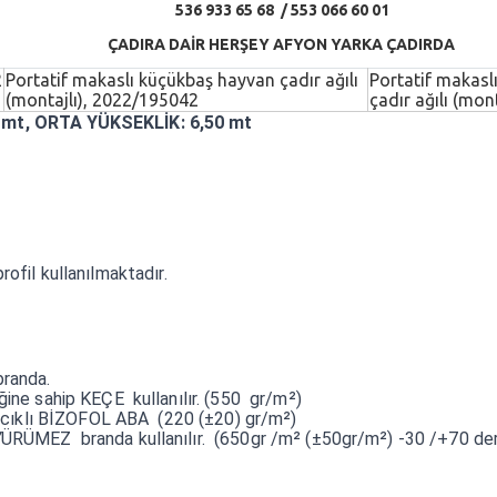
536 933 65 68 / 553 066 60 01
ÇADIRA DAİR HERŞEY AFYON YARKA ÇADIRDA
2
Portatif makaslı küçükbaş hayvan çadır ağılı
Portatif makasl
(montajlı), 2022/195042
çadır ağılı (mont
 mt, ORTA YÜKSEKLİK: 6,50 mt
profil kullanılmaktadır.
branda.
ğine sahip KEÇE kullanılır. (550 gr/m²)
barcıklı BİZOFOL ABA (220 (±20) gr/m²)
ÜRÜMEZ branda kullanılır. (650gr /m² (±50gr/m²) -30 /+70 dere