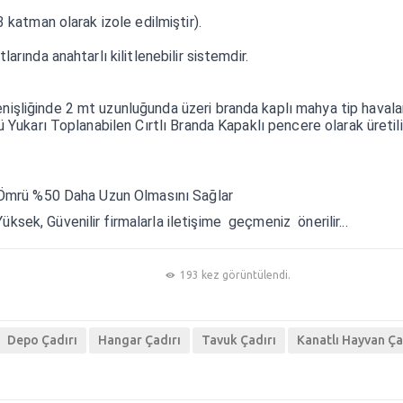
 3 katman olarak izole edilmiştir).
larında anahtarlı kilitlenebilir sistemdir.
enişliğinde 2 mt uzunluğunda üzeri branda kaplı mahya tip havala
lü Yukarı Toplanabilen Cırtlı Branda Kapaklı pencere olarak üretili
let Ömrü %50 Daha Uzun Olmasını Sağlar
üksek, Güvenilir firmalarla iletişime geçmeniz önerilir...
193 kez görüntülendi.
Depo Çadırı
Hangar Çadırı
Tavuk Çadırı
Kanatlı Hayvan Ça