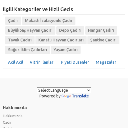
Ilgili Kategoriler ve Hizli Gecis
Çadır
Makaslı İzalasyonlu Çadır
Büyükbaş Hayvan Çadırı
Depo Çadırı
Hangar Çadırı
Tavuk Çadırı
Kanatlı Hayvan Çadırları
Şantiye Çadırı
Soğuk İklim Çadırları
Yaşam Çadırı
Acil Acil
Vitrin Ilanlari
Fiyati Dusenler
Magazalar
Powered by
Translate
Hakkımızda
Hakkımızda
Çadır