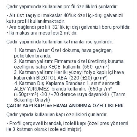
Çadır yapımında kullanılan profil özellikleri şunlardır:
• Alt üst taşıyıcı makaslar 40'luk özel içi-dışı galvanizli
kutu profil kullanılmaktadır.
• Ara bağlandı profili 32' lik içi dışı galvanizli boru profildir.
• İki makas ara mesafesi 2 mt dir.
Çadır yapımında kullanılan katmanlar ise şunlardır:
Katman Astar: Özel dokuma, hava geçirgen,
polietilen branda.
Katman yalıtım: Firmamıza özel üretilmiş kuruma
özelliğine sahip KEÇE kullanılır. (550 gr/m²)
Katman yalıtım: Her iki yüzeyi folyo kaplı içi hava
kabarcıklı BİZOFOL ABA (220 (±20) gr/m²)
Katman Dış Kaplama Brandası: 1. sınıf sentetik
ALEV YÜRÜMEZ branda kullanılır. (650gr /m²
(±50gr/m²) -30 /+70 derece ısıya dayanıklı) (Tarım
Bakanlığı Onaylı)
ÇADIR YAPI KAPI ve HAVALANDIRMA ÖZELLİKLERİ:
Çadır yapıda kullanılan kapı özellikleri şunlardır:
• Profil çerçeveli brandalı, izoleli kapı (özel pres yöntemi
ile 3 katman olarak izole edilmiştir).