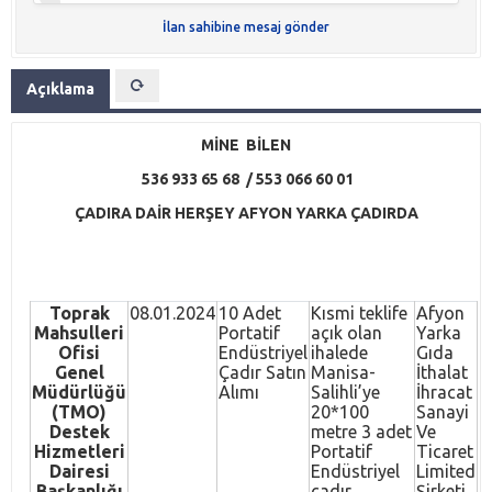
İlan sahibine mesaj gönder
Açıklama
MİNE BİLEN
536 933 65 68 / 553 066 60 01
ÇADIRA DAİR HERŞEY AFYON YARKA ÇADIRDA
Toprak
08.01.2024
10 Adet
Kısmi teklife
Afyon
Mahsulleri
Portatif
açık olan
Yarka
Ofisi
Endüstriyel
ihalede
Gıda
Genel
Çadır Satın
Manisa-
İthalat
Müdürlüğü
Alımı
Salihli’ye
İhracat
(TMO)
20*100
Sanayi
Destek
metre 3 adet
Ve
Hizmetleri
Portatif
Ticaret
Dairesi
Endüstriyel
Limited
Başkanlığı
çadır,
Şirketi