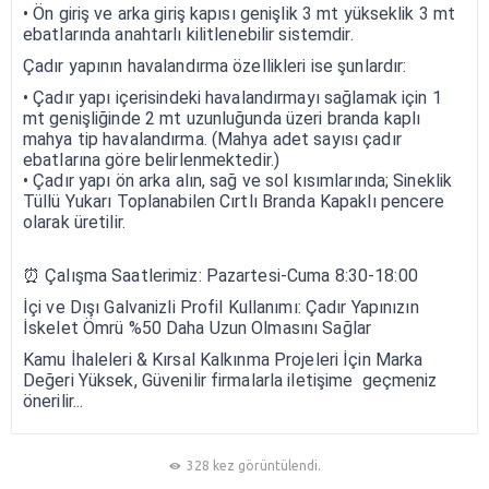
• Ön giriş ve arka giriş kapısı genişlik 3 mt yükseklik 3 mt
ebatlarında anahtarlı kilitlenebilir sistemdir.
Çadır yapının havalandırma özellikleri ise şunlardır:
• Çadır yapı içerisindeki havalandırmayı sağlamak için 1
mt genişliğinde 2 mt uzunluğunda üzeri branda kaplı
mahya tip havalandırma. (Mahya adet sayısı çadır
ebatlarına göre belirlenmektedir.)
• Çadır yapı ön arka alın, sağ ve sol kısımlarında; Sineklik
Tüllü Yukarı Toplanabilen Cırtlı Branda Kapaklı pencere
olarak üretilir.
⏰ Çalışma Saatlerimiz: Pazartesi-Cuma 8:30-18:00
İçi ve Dışı Galvanizli Profil Kullanımı: Çadır Yapınızın
İskelet Ömrü %50 Daha Uzun Olmasını Sağlar
Kamu İhaleleri & Kırsal Kalkınma Projeleri İçin Marka
Değeri Yüksek, Güvenilir firmalarla iletişime geçmeniz
önerilir...
328 kez görüntülendi.