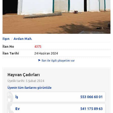
Ilgın
Avdan Mah.
İlan No
4375
İlan Tarihi
24 Haziran 2024
İlan ile ilgili şikayetim var
Hayvan Çadırları
Üyelik tarihi: 5 Şubat 2024
Üyenin tüm ilanlarını görüntüle
İş
553 066 60 01
Ev
541 175 89 63