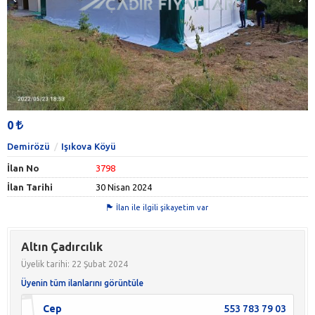
0
Demirözü
Işıkova Köyü
İlan No
3798
İlan Tarihi
30 Nisan 2024
İlan ile ilgili şikayetim var
Altın Çadırcılık
Üyelik tarihi: 22 Şubat 2024
Üyenin tüm ilanlarını görüntüle
Cep
553 783 79 03