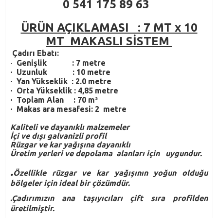
0 541 175 89 63
ÜRÜN AÇIKLAMASI : 7 MT x 10
MT MAKASLI SİSTEM
Çadırı Ebatı:
Genişlik :
7 metre
·
Uzunluk :
10 metre
·
Yan Yükseklik :
2.0 metre
·
Orta Yükseklik :
4,85 metre
·
Toplam Alan :
70 m²
·
Makas ara mesafesi:
2 metre
·
Kaliteli ve dayanıklı malzemeler
İçi ve dışı galvanizli profil
Rüzgar ve kar yağışına dayanıklı
Üretim yerleri ve depolama alanları için uygundur.
.
Özellikle rüzgar ve kar yağışının yoğun olduğu
bölgeler için ideal bir çözümdür.
.Çadırımızın ana taşıyıcıları çift sıra profilden
üretilmiştir.