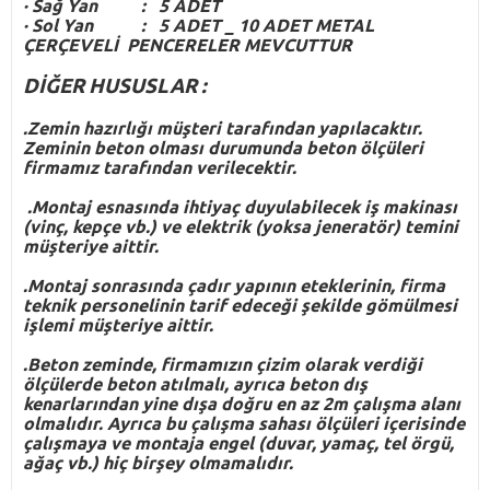
·
Sağ Yan : 5 ADET
·
Sol Yan : 5 ADET _ 10 ADET METAL
ÇERÇEVELİ PENCERELER MEVCUTTUR
DİĞER HUSUSLAR :
.Zemin hazırlığı müşteri tarafından yapılacaktır.
Zeminin beton olması durumunda beton ölçüleri
firmamız tarafından verilecektir.
.Montaj esnasında ihtiyaç duyulabilecek iş makinası
(vinç, kepçe vb.) ve elektrik (yoksa jeneratör) temini
müşteriye aittir.
.Montaj sonrasında çadır yapının eteklerinin, firma
teknik personelinin tarif edeceği şekilde gömülmesi
işlemi müşteriye aittir.
.Beton zeminde, firmamızın çizim olarak verdiği
ölçülerde beton atılmalı, ayrıca beton dış
kenarlarından yine dışa doğru en az 2m çalışma alanı
olmalıdır. Ayrıca bu çalışma sahası ölçüleri içerisinde
çalışmaya ve montaja engel (duvar, yamaç, tel örgü,
ağaç vb.) hiç birşey olmamalıdır.