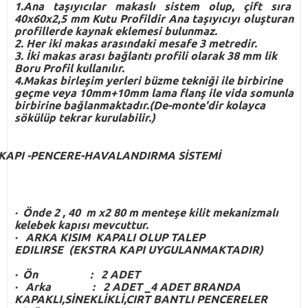
1.Ana taşıyıcılar makaslı sistem olup, çift sıra
40x60x2,5 mm Kutu Profildir Ana taşıyıcıyı oluşturan
profillerde kaynak eklemesi bulunmaz.
2. Her iki makas arasındaki mesafe 3 metredir.
3. İki makas arası bağlantı profili olarak 38 mm lik
Boru Profil kullanılır.
4.Makas birleşim yerleri büzme tekniği ile birbirine
geçme veya 10mm+10mm lama flanş ile vida somunla
birbirine bağlanmaktadır.(De-monte'dir kolayca
sökülüp tekrar kurulabilir.)
KAPI -PENCERE-HAVALANDIRMA SİSTEMİ
·
Önde 2 , 40 m x2 80 m menteşe kilit mekanizmalı
kelebek kapısı mevcuttur.
·
ARKA KISIM KAPALI OLUP TALEP
EDILIRSE (EKSTRA KAPI UYGULANMAKTADIR)
·
Ön : 2 ADET
·
Arka : 2 ADET _4 ADET BRANDA
KAPAKLI,SİNEKLİKLİ,CIRT BANTLI PENCERELER