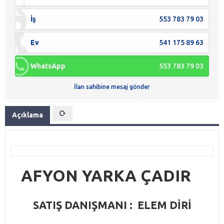
İş
553 783 79 03
Ev
541 175 89 63
WhatsApp
553 783 79 03
İlan sahibine mesaj gönder
Açıklama
AFYON YARKA ÇADIR
SATIŞ DANIŞMANI : ELEM DİRİ